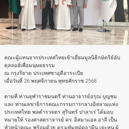
คณะผู้แทนจากประเทศไทยเข้าเยี่ยมมูลนิธิกษัตริย์อับ
ดุลลอฮ์เพื่อมนุษยธรรม
ณ กรุงริยาด ประเทศซาอุดีอาระเบีย
เมื่อวันที่ 26 พฤศจิกายน พุทธศักราช 2568
ตามที่ ท่านจุฬาราชมนตรี ท่านอาจารย์อรุณ บุญชม
และ ท่านเลขาธิการคณะกรรมการกลางอิสลามแห่ง
ประเทศไทย พลตำรวจตร สุรินทร์ ปาลาเร่ ได้มอบ
หมายให้ รองศาสตราจารย์ ดร. อิสมาแอล อาลี เป็น
หัวหน้าคณะ พร้อมด้วย ดร.มูหัมหมัดอามีน เจะหนุ ผู้