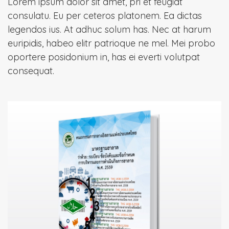
Lorem ipsum dolor sit amet, pri et feugiat
consulatu. Eu per ceteros platonem. Ea dictas
legendos ius. At adhuc solum has. Nec at harum
euripidis, habeo elitr patrioque ne mel. Mei probo
oportere posidonium in, has ei everti volutpat
consequat.