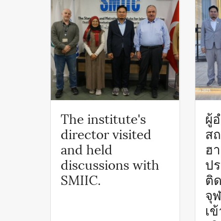
The institute's
ผู
director visited
สถ
and held
ฮา
discussions with
ปร
SMIIC.
ติ
จุ
เข