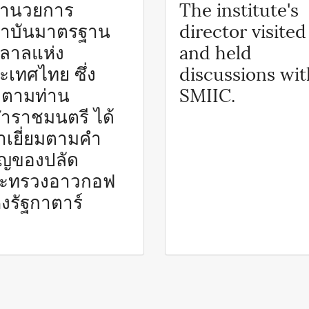
้อำนวยการ
The institute's
าบันมาตรฐาน
director visited
ลาลแห่ง
and held
ะเทศไทย ซึ่ง
discussions wit
ดตามท่าน
SMIIC.
ฬาราชมนตรี ได้
้าเยี่ยมตามคำ
ิญของปลัด
ะทรวงอาวกอฟ
่งรัฐกาตาร์