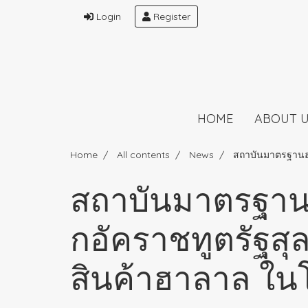
Login
Register
HOME
ABOUT 
Home
All contents
News
สถาบันมาตรฐานฮา
สถาบันมาตรฐาน
กอัคราชทูตรัฐส
สินค้าฮาลาล ใ