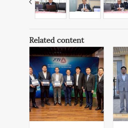
Related content