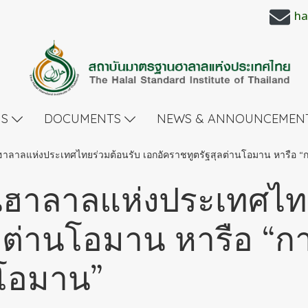
ha
US
DOCUMENTS
NEWS & ANNOUNCEMEN
ลาลแห่งประเทศไทยร่วมต้อนรับ เอกอัคราชทูตรัฐสุลต่านโอมาน หารือ “
ฮาลาลแห่งประเทศไทยร
ุลต่านโอมาน หารือ “ก
นโอมาน”