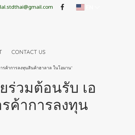
lal.stdthai@gmail.com
EN
T
CONTACT US
การค้าการลงทุนสินค้าฮาลาล ในโอมาน”
่วมต้อนรับ เอ
ารค้าการลงทุน