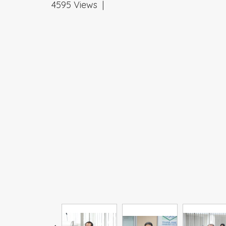
4595 Views
|