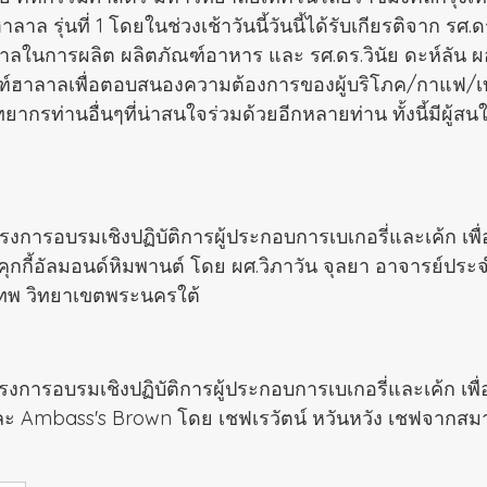
งฮาลาล รุ่นที่ 1 โดยในช่วงเช้าวันนี้วันนี้ได้รับเกียรติจา
นการผลิต ผลิตภัณฑ์อาหาร และ รศ.ดร.วินัย ดะห์ลัน ผอ
ตภัณฑ์ฮาลาลเพื่อตอบสนองความต้องการของผู้บริโภค/กาแฟ/เ
ากรท่านอื่นๆที่น่าสนใจร่วมด้วยอีกหลายท่าน ทั้งนี้มีผู้
งการอบรมเชิงปฏิบัติการผู้ประกอบการเบเกอรี่และเค้ก เพื่อ
ละ คุกกี้อัลมอนด์หิมพานต์ โดย ผศ.วิภาวัน จุลยา อาจาร
เทพ วิทยาเขตพระนครใต้
งการอบรมเชิงปฏิบัติการผู้ประกอบการเบเกอรี่และเค้ก เพื่อ
l และ Ambass's Brown โดย เชฟเรวัตน์ หวันหวัง เชฟจาก