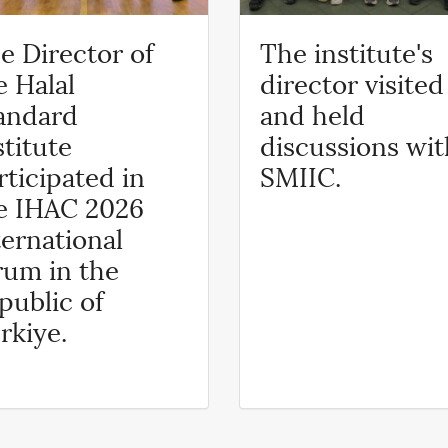
e Director of
The institute's
e Halal
director visited
andard
and held
stitute
discussions wit
rticipated in
SMIIC.
e IHAC 2026
ternational
rum in the
public of
rkiye.