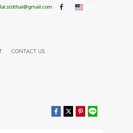
lal.stdthai@gmail.com
EN
T
CONTACT US