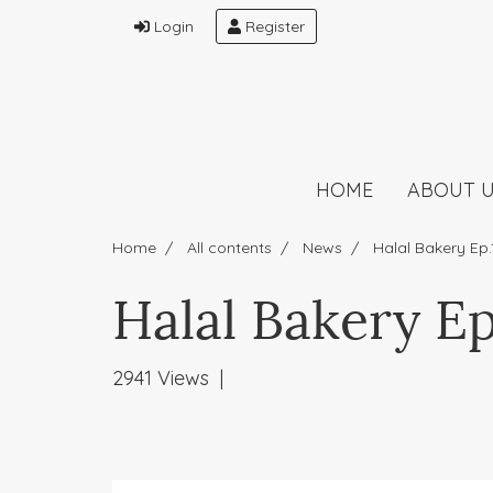
Login
Register
HOME
ABOUT 
Home
All contents
News
Halal Bakery Ep.
Halal Bakery Ep
2941 Views
|