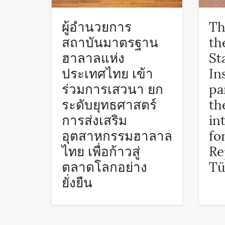
ผู้อำนวยการ
Th
สถาบันมาตรฐาน
th
ฮาลาลแห่ง
St
ประเทศไทย เข้า
In
ร่วมการเสวนา ยก
pa
ระดับยุทธศาสตร์
th
การส่งเสริม
in
อุตสาหกรรมฮาลาล
fo
ไทย เพื่อก้าวสู่
Re
ตลาดโลกอย่าง
Tü
ยั่งยืน